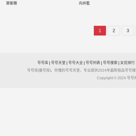
葵紫穂
向井藍
1
2
3
号号库
|
号号天堂
|
号号大全
|
号号列表
|
号号搜索
|
女优排行
号号库[番号库]、你懂的号号天堂，专业提供2024年最新极品号
Copyright © 2024 号号库 