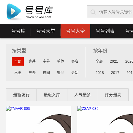
号号库
号号天堂
号号大全
号号列表
号
按类型
按年份
全部
步兵
字幕
单体
多名
全部
2021
202
人妻
户外
校园
警匪
奇幻
2018
2017
201
最新发行
最近入库
人气最多
评分最高