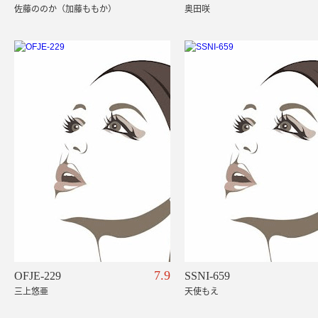
佐藤ののか（加藤ももか）
奥田咲
7.9
OFJE-229
SSNI-659
三上悠亜
天使もえ