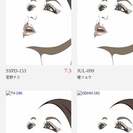
7.3
SSPD-153
JUL-099
星野ナミ
瞳リョウ