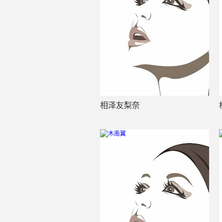
相泽友梨奈