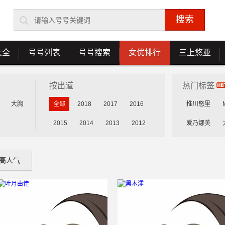
大全
号号列表
号号搜索
女优排行
三上悠亚
按出道
热门标签
大胸
全部
2018
2017
2016
推川悠里
2015
2014
2013
2012
爱乃娜美
花守未来
高人气
乳咲杏
森