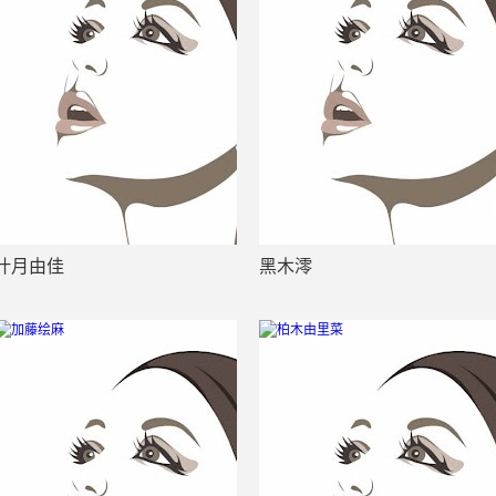
叶月由佳
黑木澪