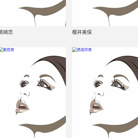
滨崎恋
樱井美保