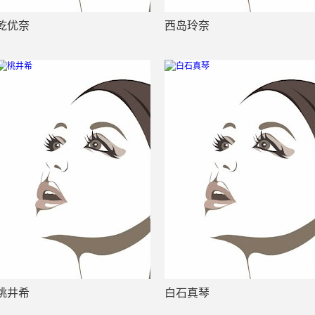
乾优奈
西岛玲奈
桃井希
白石真琴