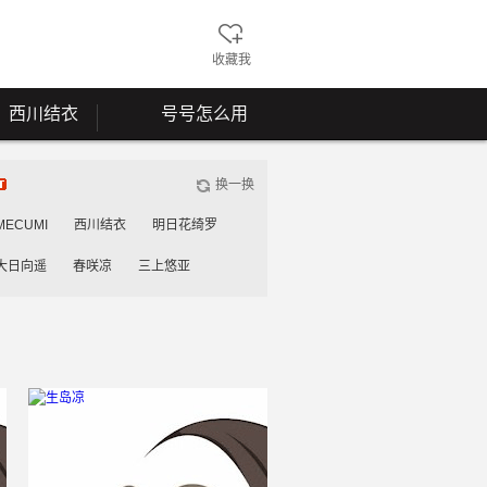
收藏我
西川结衣
号号怎么用
换一换
MECUMI
西川结衣
明日花绮罗
大日向遥
春咲凉
三上悠亚
雾岛花穗
工藤美纱
桃谷绘里香
川安娜