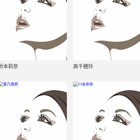
桥本莉奈
高千穗玲