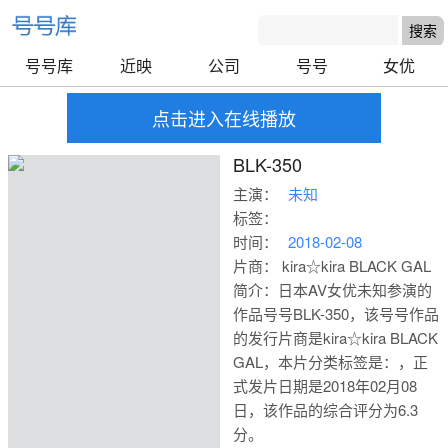
号号库
近映
公司
号号
女优
点击进入在线播放
BLK-350
主演：
未知
标签：
时间：
2018-02-08
片商： kira☆kira BLACK GAL
简介：日本AV女优未知参演的
作品号号BLK-350，该号号作品
的发行片商是kira☆kira BLACK
GAL，本片分类标签是：，正
式发片日期是2018年02月08
日，该作品的综合评分为6.3
号号库
分。