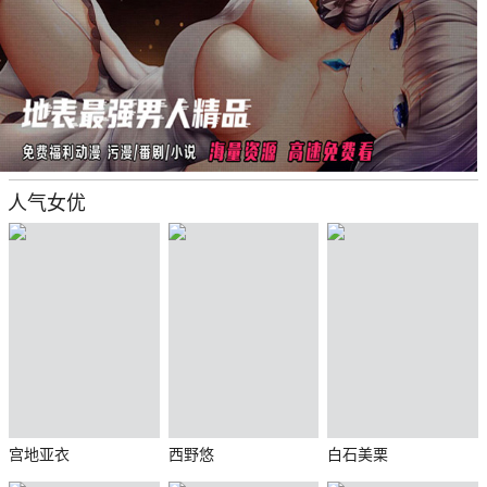
人气女优
宫地亚衣
西野悠
白石美栗