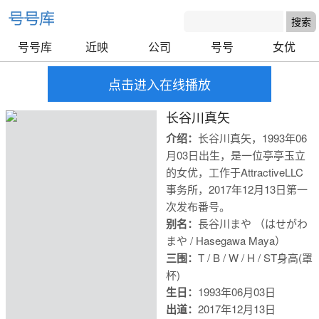
号号库
近映
公司
号号
女优
点击进入在线播放
长谷川真矢
介绍：
长谷川真矢，1993年06
月03日出生，是一位亭亭玉立
的女优，工作于AttractiveLLC
事务所，2017年12月13日第一
次发布番号。
别名：
長谷川まや （はせがわ
まや / Hasegawa Maya）
三围：
T / B / W / H / S
T身高(罩
杯)
生日：
1993年06月03日
号号库
出道：
2017年12月13日