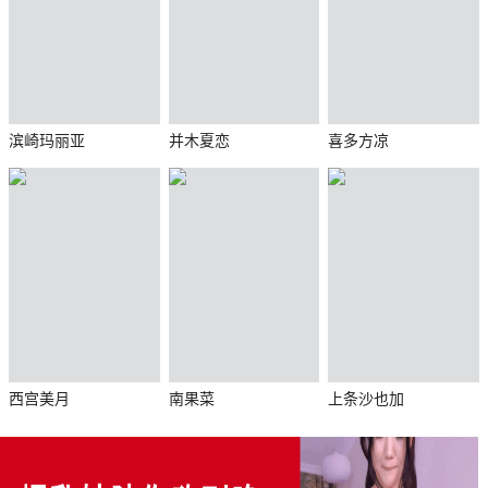
滨崎玛丽亚
并木夏恋
喜多方凉
西宫美月
南果菜
上条沙也加