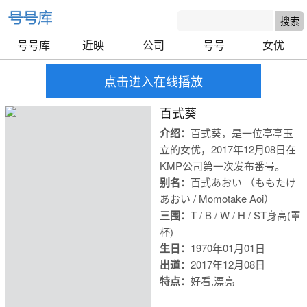
号号库
近映
公司
号号
女优
点击进入在线播放
百式葵
介绍：
百式葵，是一位亭亭玉
立的女优，2017年12月08日在
KMP公司第一次发布番号。
别名：
百式あおい （ももたけ
あおい / Momotake Aoi）
三围：
T / B / W / H / S
T身高(罩
杯)
生日：
1970年01月01日
出道：
2017年12月08日
特点：
好看,漂亮
号号库