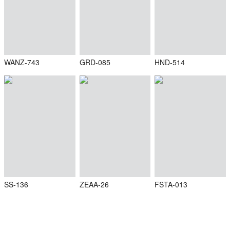
WANZ-743
GRD-085
HND-514
SS-136
ZEAA-26
FSTA-013