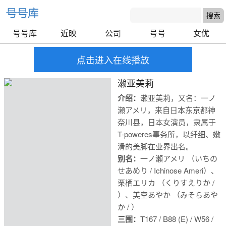
号号库
近映
公司
号号
女优
点击进入在线播放
濑亚美莉
介绍：
濑亚美莉，又名：一ノ
瀬アメリ，来自日本东京都神
奈川县，日本女演员，隶属于
T-poweres事务所，以纤细、嫩
滑的美脚在业界出名。
别名：
一ノ瀬アメリ （いちの
せあめり / Ichinose Ameri）、
栗栖エリカ （くりすえりか /
）、美空あやか （みそらあや
か / ）
号号库
三围：
T167 / B88 (E) / W56 /