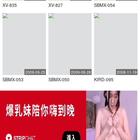
XV-835
XV-827
SBMX-054
2009-09-25
2009-08-28
2008-11-19
SBMX-053
SBMX-050
KIRD-095