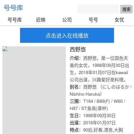
号号库
近映
公司
号号
女优
点击进入在线播放
西野悠
介绍：
西野悠，是一位国色天
香的女优，1998年09月30日出
生，2018年01月07日在kawaii
公司出道，兴趣爱好是料理。
别名：
西野悠 （にしのはるか /
Nishino Haruka）
三围：
T164 / B89(F) / W60 /
H87 / S
T身高(罩杯)
生日：
1998年09月30日
出道：
2018年01月07日
号号库
特点：
90后,好看,漂亮,大胸