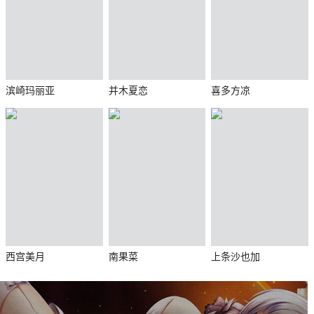
滨崎玛丽亚
并木夏恋
喜多方凉
西宫美月
南果菜
上条沙也加