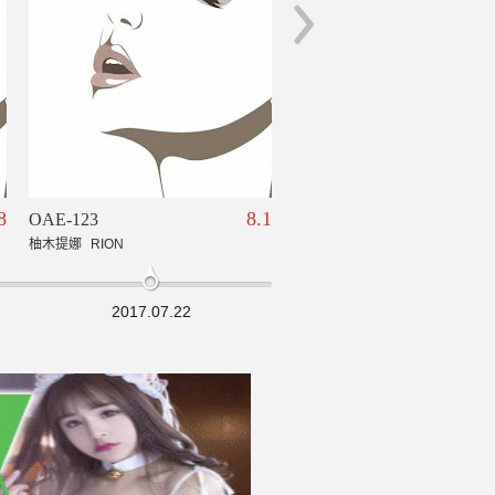
8
8.1
OAE-123
IDBD-743
柚木提娜
RION
木南日菜
柚木提娜
美雪艾莉丝
2017.07.22
2016.10.01