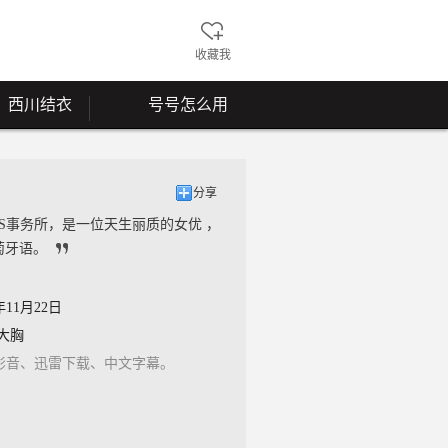
收藏我
西川结衣
号号怎么用
分享
ERS事务所，是一位天生丽质的女优 ，
萄牙语。
年11月22日
大胸
、百度影音、迅雷下载、中文字幕。