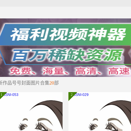
新作品号号封面图片合集
20
部
1
2