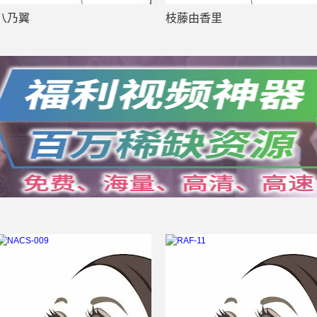
八乃翼
枝藤由香里