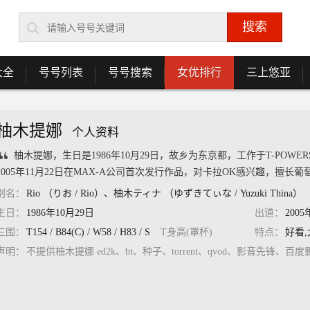
大全
号号列表
号号搜索
女优排行
三上悠亚
柚木提娜
个人资料
柚木提娜，生日是1986年10月29日，故乡为东京都，工作于T-POW
2005年11月22日在MAX-A公司首次发行作品，对卡拉OK感兴趣，擅长葡
别名：
Rio （りお / Rio）、柚木ティナ （ゆずきてぃな / Yuzuki Thina）
生日：
1986年10月29日
出道：
2005
三围：
T154 / B84(C) / W58 / H83 / S
T身高(罩杯)
特点：
好看,
声明：
不提供柚木提娜 ed2k、bt、种子、torrent、qvod、影音先锋