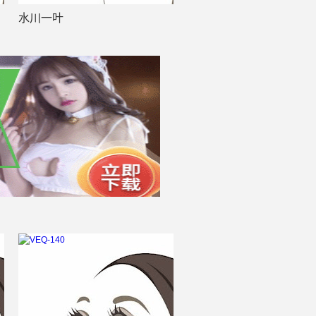
水川一叶
音无莉娜