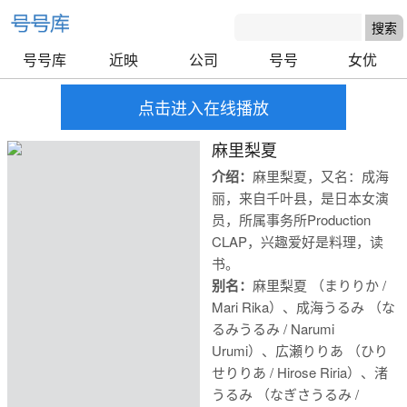
号号库
近映
公司
号号
女优
点击进入在线播放
麻里梨夏
介绍：
麻里梨夏，又名：成海
丽，来自千叶县，是日本女演
员，所属事务所Production
CLAP，兴趣爱好是料理，读
书。
别名：
麻里梨夏 （まりりか /
Mari Rika）、成海うるみ （な
るみうるみ / Narumi
Urumi）、広瀬りりあ （ひり
せりりあ / Hirose Riria）、渚
号号库
うるみ （なぎさうるみ /