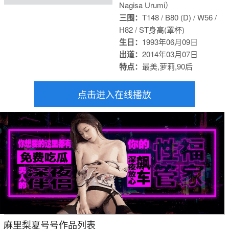
Nagisa Urumi）
三围：
T148 / B80 (D) / W56 /
H82 / S
T身高(罩杯)
生日：
1993年06月09日
出道：
2014年03月07日
特点：
最美,萝莉,90后
点击进入在线播放
麻里梨夏号号作品列表