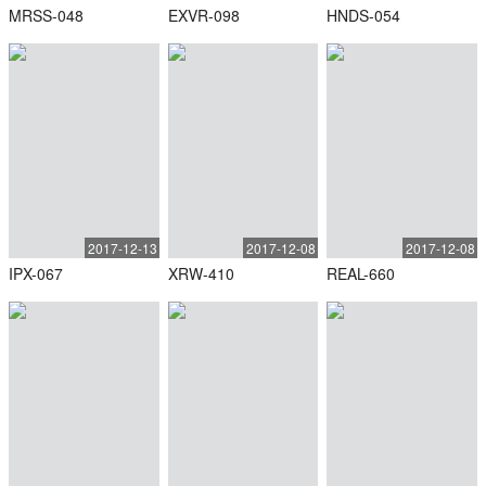
MRSS-048
EXVR-098
HNDS-054
2017-12-13
2017-12-08
2017-12-08
IPX-067
XRW-410
REAL-660